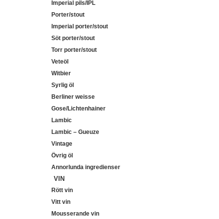
Imperial pils/IPL
Porter/stout
Imperial porter/stout
Söt porter/stout
Torr porter/stout
Veteöl
Witbier
Syrlig öl
Berliner weisse
Gose/Lichtenhainer
Lambic
Lambic – Gueuze
Vintage
Övrig öl
Annorlunda ingredienser
VIN
Rött vin
Vitt vin
Mousserande vin