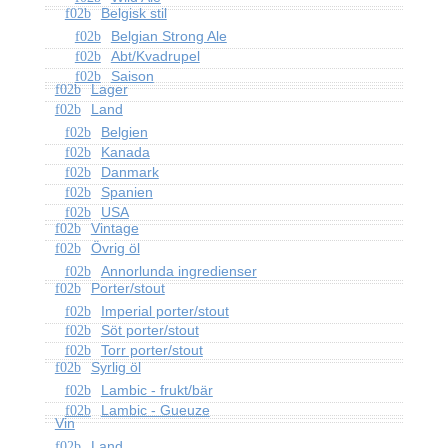
Belgisk stil
Belgian Strong Ale
Abt/Kvadrupel
Saison
Lager
Land
Belgien
Kanada
Danmark
Spanien
USA
Vintage
Övrig öl
Annorlunda ingredienser
Porter/stout
Imperial porter/stout
Söt porter/stout
Torr porter/stout
Syrlig öl
Lambic - frukt/bär
Lambic - Gueuze
Vin
Land