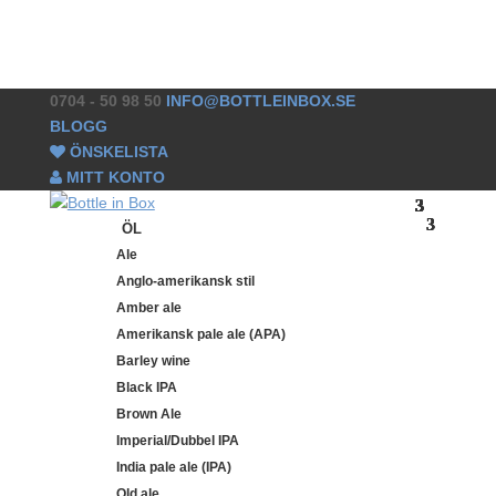
0704 - 50 98 50
INFO@BOTTLEINBOX.SE
BLOGG
ÖNSKELISTA
MITT KONTO
ÖL
Ale
Anglo-amerikansk stil
Amber ale
Amerikansk pale ale (APA)
Barley wine
Black IPA
Brown Ale
Imperial/Dubbel IPA
India pale ale (IPA)
Old ale