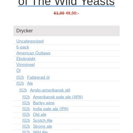
of The Wild Yeasts
Det
Det
61,00
49,00
:-
ursprungliga
nuvarande
priset
priset
Drycker
var:
är:
61,00.
49,00.
Uncategorized
6-pack
American Outlaws
Ekologiskt
Vinmingel
Öl
Fatlagrad öl
Ale
Anglo-amerikansk stil
Amerikansk pale ale (APA)
Barley wine
India pale ale (IPA)
Old ale
Scotch Ale
Strong ale
Wild Ale