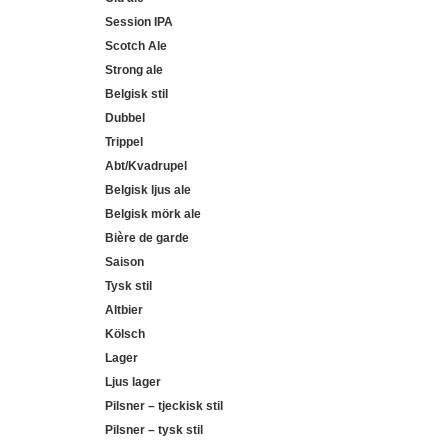
Session IPA
Scotch Ale
Strong ale
Belgisk stil
Dubbel
Trippel
Abt/Kvadrupel
Belgisk ljus ale
Belgisk mörk ale
Bière de garde
Saison
Tysk stil
Altbier
Kölsch
Lager
Ljus lager
Pilsner – tjeckisk stil
Pilsner – tysk stil