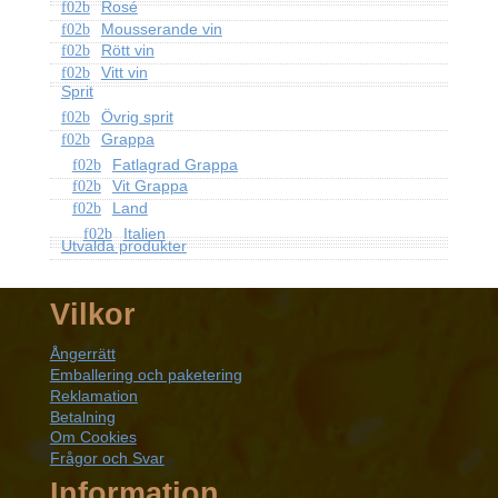
Rosé
Mousserande vin
Rött vin
Vitt vin
Sprit
Övrig sprit
Grappa
Fatlagrad Grappa
Vit Grappa
Land
Italien
Utvalda produkter
Vilkor
Ångerrätt
Emballering och paketering
Reklamation
Betalning
Om Cookies
Frågor och Svar
Information