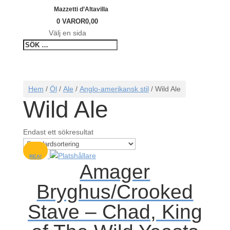
Mazzetti d’Altavilla
0 VAROR
0,00
Välj en sida
Hem
/
Öl
/
Ale
/
Anglo-amerikansk stil
/ Wild Ale
Wild Ale
Endast ett sökresultat
REA!
Amager
Bryghus/Crooked
Stave – Chad, King