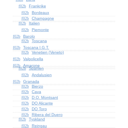
Frankrike
Bordeaux
Champagne
Italien
Piemonte
Barolo
Toscana
Toscana I.G.T.
Venetien (Veneto)
Valpolicella
Amarone
Spanien
Andalusien
Granada
Bierzo
Cava
D.O. Montsant
DO Alicante
DO Toro
Ribera del Duero
Tyskland
Reingau