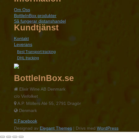
Om Oss
BottleInBox produkter
Så fungerar distanshandel
Kundtjänst
Kontakt
Leverans
Best Transport tracking
DHL tracking
BottleInBox.se
Elixir Wine AB Denmark
c/o Vinfolket
A.P. Möllers Alé 55, 2791 Dragör
Denmark
Facebook
Designad av
Elegant Themes
| Drivs med
WordPress