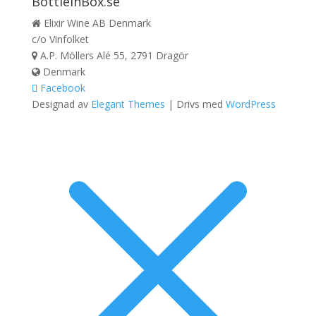
BottleInBox.se
Elixir Wine AB Denmark
c/o Vinfolket
A.P. Möllers Alé 55, 2791 Dragör
Denmark
Facebook
Designad av
Elegant Themes
| Drivs med
WordPress