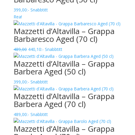
399,00
:-
Snabbtitt
Rea!
Mazzetti d’Altavilla – Grappa
Barbaresco Aged (70 cl)
Det
Det
489,00
440,10
:-
Snabbtitt
ursprungliga
nuvarande
Mazzetti d’Altavilla – Grappa
priset
priset
Barbera Aged (50 cl)
var:
är:
489,00.
440,10.
399,00
:-
Snabbtitt
Mazzetti d’Altavilla – Grappa
Barbera Aged (70 cl)
489,00
:-
Snabbtitt
Mazzetti d’Altavilla – Grappa