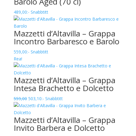
Barolo Aged (70 cl)
489,00
:-
Snabbtitt
Mazzetti d’Altavilla – Grappa
Incontro Barbaresco e Barolo
559,00
:-
Snabbtitt
Rea!
Mazzetti d’Altavilla – Grappa
Intesa Brachetto e Dolcetto
Det
Det
559,00
503,10
:-
Snabbtitt
ursprungliga
nuvarande
priset
priset
Mazzetti d’Altavilla – Grappa
var:
är:
Invito Barbera e Dolcetto
559,00.
503,10.