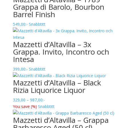
Grappa di Barolo, Bourbon
Barrel Finish
549,00
:-
Snabbtitt
Mazzetti d’Altavilla – 3x
Grappa. Invito, Incontro och
Intesa
399,00
:-
Snabbtitt
Mazzetti d’Altavilla – Black
Rizia Liquorice Liquor
Prisintervall:
329,00
–
987,00
:-
329,00
You save
(
%)
Snabbtitt
till
Mazzetti d’Altavilla – Grappa
987,00
Barbaresco Aged (50 cl)