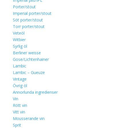
Imperial pils/IPL
Porter/stout
Imperial porter/stout
Söt porter/stout
Torr porter/stout
Veteöl
Witbier
Syrlig öl
Berliner weisse
Gose/Lichtenhainer
Lambic
Lambic – Gueuze
Vintage
Övrig öl
Annorlunda ingredienser
Vin
Rött vin
Vitt vin
Mousserande vin
Sprit