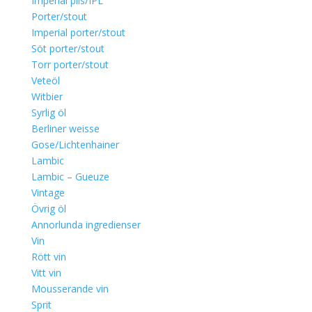
Imperial pils/IPL
Porter/stout
Imperial porter/stout
Söt porter/stout
Torr porter/stout
Veteöl
Witbier
Syrlig öl
Berliner weisse
Gose/Lichtenhainer
Lambic
Lambic – Gueuze
Vintage
Övrig öl
Annorlunda ingredienser
Vin
Rött vin
Vitt vin
Mousserande vin
Sprit