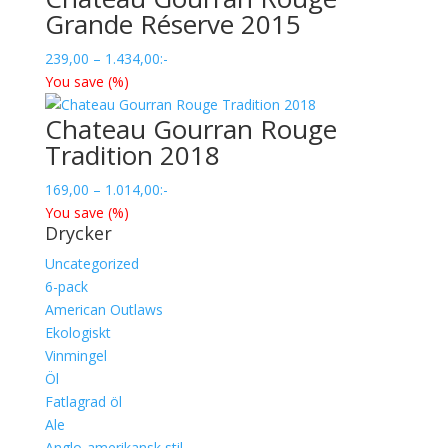
Grande Réserve 2015
Prisintervall:
239,00
–
1.434,00
:-
239,00
You save
(
%)
till
Chateau Gourran Rouge
1.434,00
Tradition 2018
Prisintervall:
169,00
–
1.014,00
:-
169,00
You save
(
%)
Drycker
till
1.014,00
Uncategorized
6-pack
American Outlaws
Ekologiskt
Vinmingel
Öl
Fatlagrad öl
Ale
Anglo-amerikansk stil