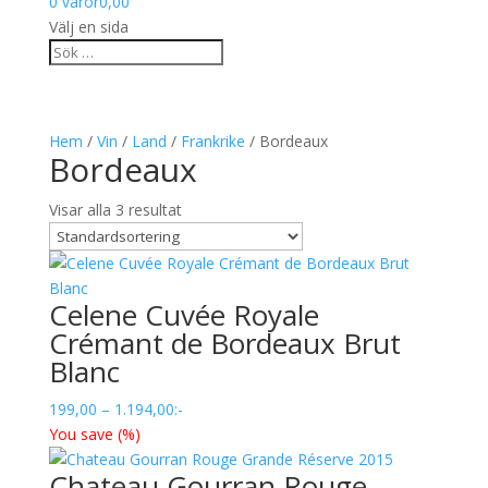
0 varor
0,00
Välj en sida
Hem
/
Vin
/
Land
/
Frankrike
/ Bordeaux
Bordeaux
Visar alla 3 resultat
Celene Cuvée Royale
Crémant de Bordeaux Brut
Blanc
Prisintervall:
199,00
–
1.194,00
:-
199,00
You save
(
%)
till
Chateau Gourran Rouge
1.194,00