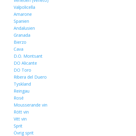
Venetien (Veneto)
Valpolicella
Amarone
Spanien
Andalusien
Granada
Bierzo
Cava
D.O. Montsant
DO Alicante
DO Toro
Ribera del Duero
Tyskland
Reingau
Rosé
Mousserande vin
Rött vin
Vitt vin
Sprit
Övrig sprit