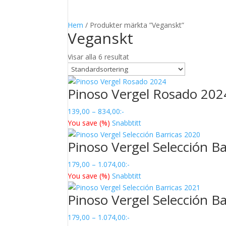
Hem
/ Produkter märkta ”Veganskt”
Veganskt
Visar alla 6 resultat
Pinoso Vergel Rosado 202
Prisintervall:
139,00
–
834,00
:-
139,00
You save
(
%)
Snabbtitt
till
Pinoso Vergel Selección B
834,00
Prisintervall:
179,00
–
1.074,00
:-
179,00
You save
(
%)
Snabbtitt
till
Pinoso Vergel Selección B
1.074,00
Prisintervall:
179,00
–
1.074,00
:-