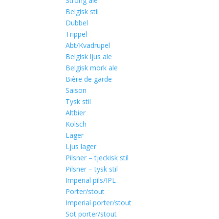
Strong ale
Belgisk stil
Dubbel
Trippel
Abt/Kvadrupel
Belgisk ljus ale
Belgisk mörk ale
Bière de garde
Saison
Tysk stil
Altbier
Kölsch
Lager
Ljus lager
Pilsner – tjeckisk stil
Pilsner – tysk stil
Imperial pils/IPL
Porter/stout
Imperial porter/stout
Söt porter/stout