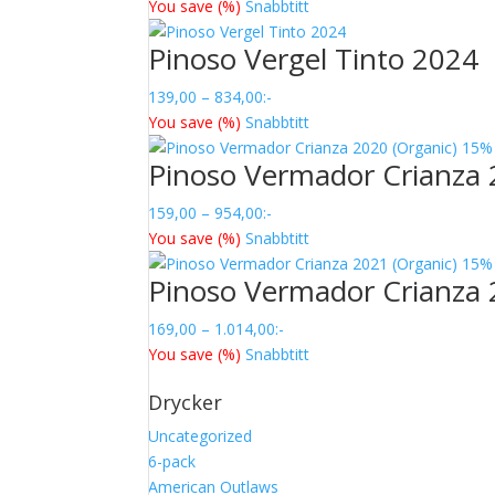
179,00
You save
(
%)
Snabbtitt
till
Pinoso Vergel Tinto 2024
1.074,00
Prisintervall:
139,00
–
834,00
:-
139,00
You save
(
%)
Snabbtitt
till
Pinoso Vermador Crianza 
834,00
Prisintervall:
159,00
–
954,00
:-
159,00
You save
(
%)
Snabbtitt
till
Pinoso Vermador Crianza 
954,00
Prisintervall:
169,00
–
1.014,00
:-
169,00
You save
(
%)
Snabbtitt
till
Drycker
1.014,00
Uncategorized
6-pack
American Outlaws