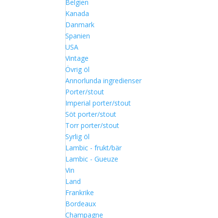
Belgien
Kanada
Danmark
Spanien
USA
Vintage
Övrig öl
Annorlunda ingredienser
Porter/stout
Imperial porter/stout
Söt porter/stout
Torr porter/stout
Syrlig öl
Lambic - frukt/bär
Lambic - Gueuze
Vin
Land
Frankrike
Bordeaux
Champagne