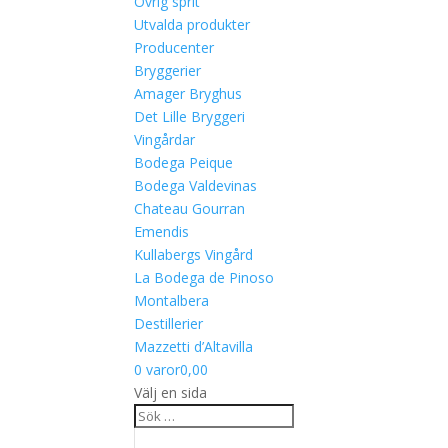
Övrig sprit
Utvalda produkter
Producenter
Bryggerier
Amager Bryghus
Det Lille Bryggeri
Vingårdar
Bodega Peique
Bodega Valdevinas
Chateau Gourran
Emendis
Kullabergs Vingård
La Bodega de Pinoso
Montalbera
Destillerier
Mazzetti d’Altavilla
0 varor
0,00
Välj en sida