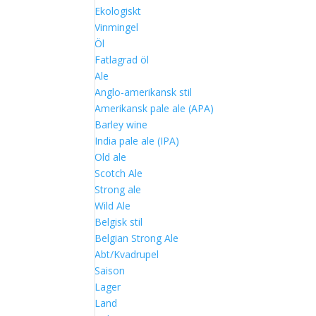
Ekologiskt
Vinmingel
Öl
Fatlagrad öl
Ale
Anglo-amerikansk stil
Amerikansk pale ale (APA)
Barley wine
India pale ale (IPA)
Old ale
Scotch Ale
Strong ale
Wild Ale
Belgisk stil
Belgian Strong Ale
Abt/Kvadrupel
Saison
Lager
Land