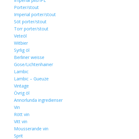
Imperial pils/IPL
Porter/stout
Imperial porter/stout
Söt porter/stout
Torr porter/stout
Veteöl
Witbier
Syrlig öl
Berliner weisse
Gose/Lichtenhainer
Lambic
Lambic – Gueuze
Vintage
Övrig öl
Annorlunda ingredienser
Vin
Rött vin
Vitt vin
Mousserande vin
Sprit