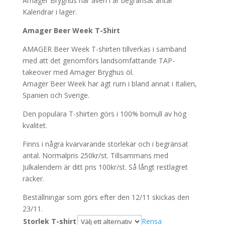
Amager Bryghus har även i år begränsat antal
Kalendrar i lager.
Amager Beer Week T-Shirt
AMAGER Beer Week T-shirten tillverkas i samband
med att det genomförs landsomfattande TAP-
takeover med Amager Bryghus öl.
Amager Beer Week har ägt rum i bland annat i Italien,
Spanien och Sverige.
Den populära T-shirten görs i 100% bomull av hög
kvalitet.
Finns i några kvarvarande storlekar och i begränsat
antal. Normalpris 250kr/st. Tillsammans med
Julkalendern är ditt pris 100kr/st. Så långt restlagret
räcker.
Beställningar som görs efter den 12/11 skickas den
23/11.
Storlek T-shirt
Rensa