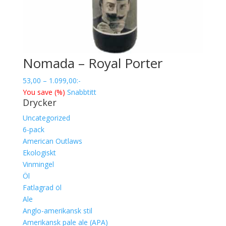
Nomada – Royal Porter
Prisintervall:
53,00
–
1.099,00
:-
53,00
You save
(
%)
Snabbtitt
Drycker
till
1.099,00
Uncategorized
6-pack
American Outlaws
Ekologiskt
Vinmingel
Öl
Fatlagrad öl
Ale
Anglo-amerikansk stil
Amerikansk pale ale (APA)