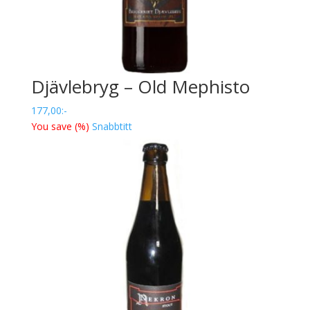
Djävlebryg – Old Mephisto
177,00
:-
You save
(
%)
Snabbtitt