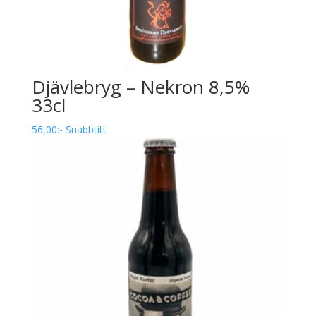
Djävlebryg – Nekron 8,5%
33cl
56,00
:-
Snabbtitt