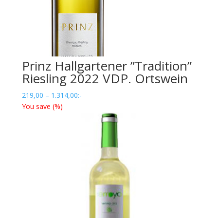
Prinz Hallgartener ”Tradition”
Riesling 2022 VDP. Ortswein
Prisintervall:
219,00
–
1.314,00
:-
219,00
You save
(
%)
till
1.314,00