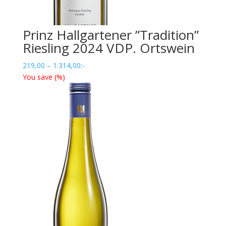
Prinz Hallgartener ”Tradition”
Riesling 2024 VDP. Ortswein
Prisintervall:
219,00
–
1.314,00
:-
219,00
You save
(
%)
till
1.314,00