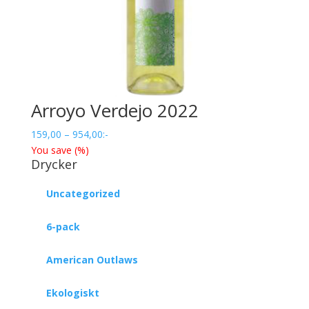
Arroyo Verdejo 2022
Prisintervall:
159,00
–
954,00
:-
159,00
You save
(
%)
Drycker
till
954,00
Uncategorized
6-pack
American Outlaws
Ekologiskt