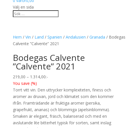
0 varor
0,00
Välj en sida
Hem
/
Vin
/
Land
/
Spanien
/
Andalusien
/
Granada
/ Bodegas
Calvente ”Calvente” 2021
Bodegas Calvente
”Calvente” 2021
Prisintervall:
219,00
–
1.314,00
:-
219,00
You save
(
%)
till
Torrt vitt vin. Den uttrycker komplexiteten, finess och
1.314,00
aromer av druvan, jord och klimatet som den kommer
ifrån. Framträdande är fruktiga aromer (persika,
grapefrukt, ananas) och blommiga (apelsinblomma).
Smaken är elegant, fräsch, balanserad och med en
avslutande lite bitterhet typisk för sorten, samt inslag