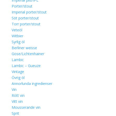
Imperial pils/IPL
Porter/stout
Imperial porter/stout
Söt porter/stout
Torr porter/stout
Veteöl
Witbier
Syrlig öl
Berliner weisse
Gose/Lichtenhainer
Lambic
Lambic – Gueuze
Vintage
Övrig öl
Annorlunda ingredienser
Vin
Rött vin
Vitt vin
Mousserande vin
Sprit