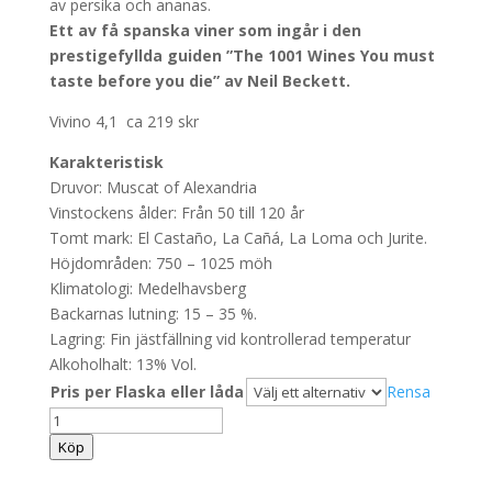
av persika och ananas.
Ett av få spanska viner som ingår i den
prestigefyllda guiden ”The 1001 Wines You must
taste before you die” av Neil Beckett.
Vivino 4,1 ca 219 skr
Karakteristisk
Druvor: Muscat of Alexandria
Vinstockens ålder: Från 50 till 120 år
Tomt mark: El Castaño, La Cañá, La Loma och Jurite.
Höjdområden: 750 – 1025 möh
Klimatologi: Medelhavsberg
Backarnas lutning: 15 – 35 %.
Lagring: Fin jästfällning vid kontrollerad temperatur
Alkoholhalt: 13% Vol.
Pris per Flaska eller låda
Rensa
Bodegas
Calvente
Köp
"Calvente"