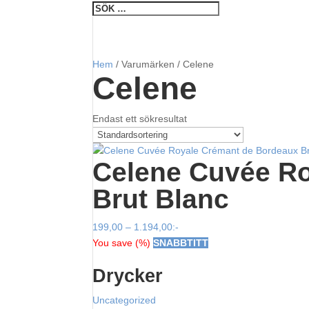
Hem
/ Varumärken / Celene
Celene
Endast ett sökresultat
Celene Cuvée R
Brut Blanc
Prisintervall:
199,00
–
1.194,00
:-
199,00
You save
(
%)
SNABBTITT
till
Drycker
1.194,00
Uncategorized