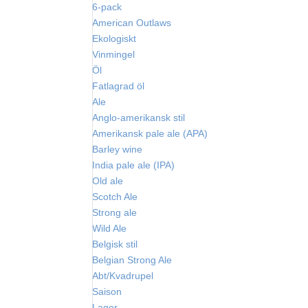
6-pack
American Outlaws
Ekologiskt
Vinmingel
Öl
Fatlagrad öl
Ale
Anglo-amerikansk stil
Amerikansk pale ale (APA)
Barley wine
India pale ale (IPA)
Old ale
Scotch Ale
Strong ale
Wild Ale
Belgisk stil
Belgian Strong Ale
Abt/Kvadrupel
Saison
Lager