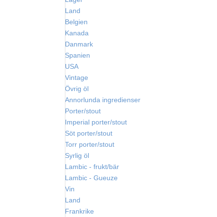
Land
Belgien
Kanada
Danmark
Spanien
USA
Vintage
Övrig öl
Annorlunda ingredienser
Porter/stout
Imperial porter/stout
Söt porter/stout
Torr porter/stout
Syrlig öl
Lambic - frukt/bär
Lambic - Gueuze
Vin
Land
Frankrike