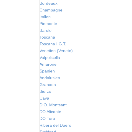
Bordeaux
Champagne
Italien
Piemonte
Barolo
Toscana
Toscana I.G.T.
Venetien (Veneto)
Valpolicella
Amarone
Spanien
Andalusien
Granada
Bierzo
Cava
D.O. Montsant
DO Alicante
DO Toro
Ribera del Duero