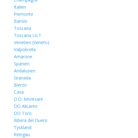
Italien
Piemonte
Barolo
Toscana
Toscana I.G.T.
Venetien (Veneto)
Valpolicella
Amarone
Spanien
Andalusien
Granada
Bierzo
Cava
D.O. Montsant
DO Alicante
DO Toro
Ribera del Duero
Tyskland
Reingau