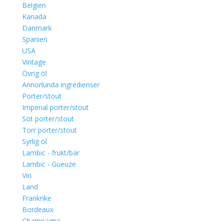
Belgien
Kanada
Danmark
Spanien
USA
Vintage
Övrig öl
Annorlunda ingredienser
Porter/stout
Imperial porter/stout
Söt porter/stout
Torr porter/stout
Syrlig öl
Lambic - frukt/bär
Lambic - Gueuze
Vin
Land
Frankrike
Bordeaux
Champagne