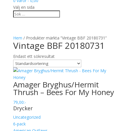
0 varor
0,00
Välj en sida
Hem
/ Produkter märkta ”Vintage BBF 20180731”
Vintage BBF 20180731
Endast ett sökresultat
Amager Bryghus/Hermit
Thrush – Bees For My Honey
79,00
:-
Drycker
Uncategorized
6-pack
American Outlaws