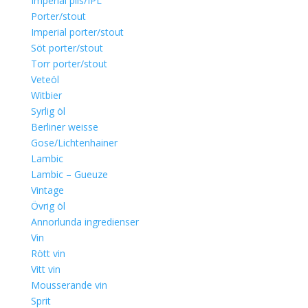
Imperial pils/IPL
Porter/stout
Imperial porter/stout
Söt porter/stout
Torr porter/stout
Veteöl
Witbier
Syrlig öl
Berliner weisse
Gose/Lichtenhainer
Lambic
Lambic – Gueuze
Vintage
Övrig öl
Annorlunda ingredienser
Vin
Rött vin
Vitt vin
Mousserande vin
Sprit