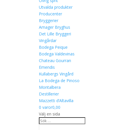
Övrig sprit
Utvalda produkter
Producenter
Bryggerier
Amager Bryghus
Det Lille Bryggeri
Vingårdar
Bodega Peique
Bodega Valdevinas
Chateau Gourran
Emendis
Kullabergs Vingård
La Bodega de Pinoso
Montalbera
Destillerier
Mazzetti d’Altavilla
0 varor
0,00
Välj en sida