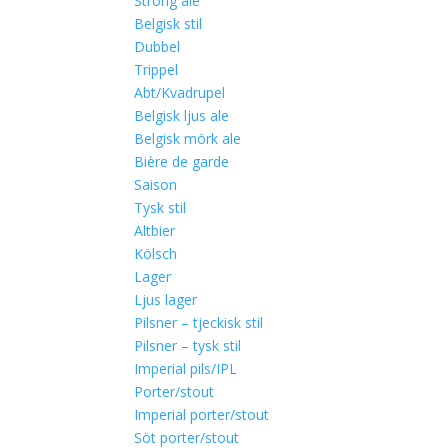
Strong ale
Belgisk stil
Dubbel
Trippel
Abt/Kvadrupel
Belgisk ljus ale
Belgisk mörk ale
Bière de garde
Saison
Tysk stil
Altbier
Kölsch
Lager
Ljus lager
Pilsner – tjeckisk stil
Pilsner – tysk stil
Imperial pils/IPL
Porter/stout
Imperial porter/stout
Söt porter/stout