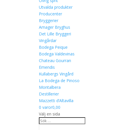
Övrig sprit
Utvalda produkter
Producenter
Bryggerier
Amager Bryghus
Det Lille Bryggeri
Vingårdar
Bodega Peique
Bodega Valdevinas
Chateau Gourran
Emendis
Kullabergs Vingård
La Bodega de Pinoso
Montalbera
Destillerier
Mazzetti d’Altavilla
0 varor
0,00
Välj en sida