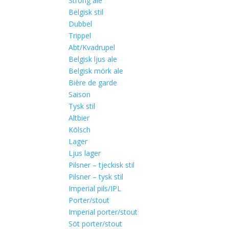
Strong ale
Belgisk stil
Dubbel
Trippel
Abt/Kvadrupel
Belgisk ljus ale
Belgisk mörk ale
Bière de garde
Saison
Tysk stil
Altbier
Kölsch
Lager
Ljus lager
Pilsner – tjeckisk stil
Pilsner – tysk stil
Imperial pils/IPL
Porter/stout
Imperial porter/stout
Söt porter/stout