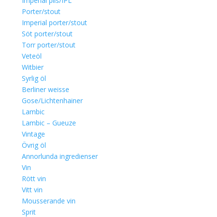
Imperial pils/IPL
Porter/stout
Imperial porter/stout
Söt porter/stout
Torr porter/stout
Veteöl
Witbier
Syrlig öl
Berliner weisse
Gose/Lichtenhainer
Lambic
Lambic – Gueuze
Vintage
Övrig öl
Annorlunda ingredienser
Vin
Rött vin
Vitt vin
Mousserande vin
Sprit