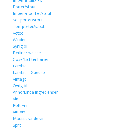
Imperial pils/IPL
Porter/stout
Imperial porter/stout
Söt porter/stout
Torr porter/stout
Veteöl
Witbier
Syrlig öl
Berliner weisse
Gose/Lichtenhainer
Lambic
Lambic – Gueuze
Vintage
Övrig öl
Annorlunda ingredienser
Vin
Rött vin
Vitt vin
Mousserande vin
Sprit