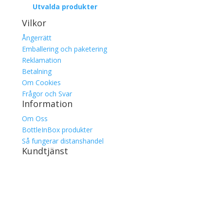
Utvalda produkter
Vilkor
Ångerrätt
Emballering och paketering
Reklamation
Betalning
Om Cookies
Frågor och Svar
Information
Om Oss
BottleInBox produkter
Så fungerar distanshandel
Kundtjänst
Kontakt
Leverans
Best Transport tracking
DHL tracking