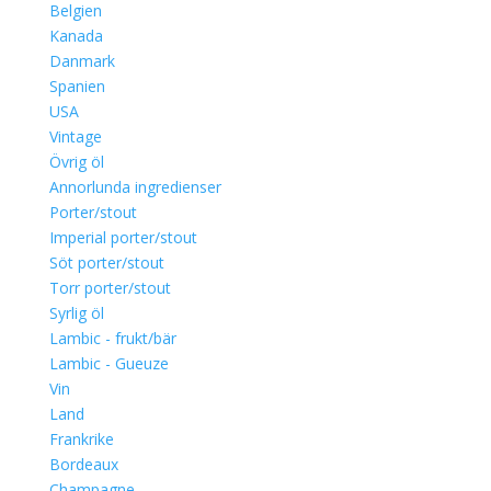
Belgien
Kanada
Danmark
Spanien
USA
Vintage
Övrig öl
Annorlunda ingredienser
Porter/stout
Imperial porter/stout
Söt porter/stout
Torr porter/stout
Syrlig öl
Lambic - frukt/bär
Lambic - Gueuze
Vin
Land
Frankrike
Bordeaux
Champagne