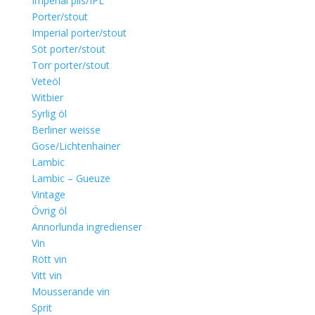
Imperial pils/IPL
Porter/stout
Imperial porter/stout
Söt porter/stout
Torr porter/stout
Veteöl
Witbier
Syrlig öl
Berliner weisse
Gose/Lichtenhainer
Lambic
Lambic – Gueuze
Vintage
Övrig öl
Annorlunda ingredienser
Vin
Rött vin
Vitt vin
Mousserande vin
Sprit