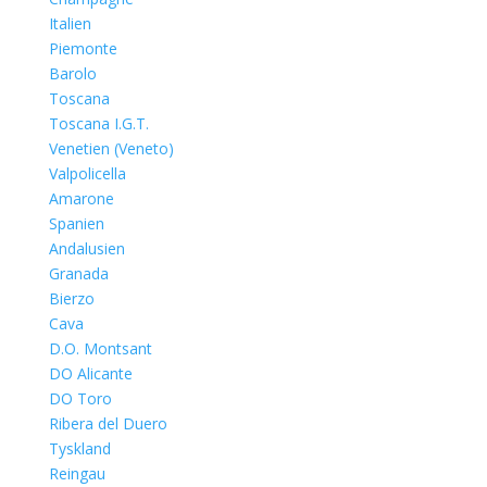
Italien
Piemonte
Barolo
Toscana
Toscana I.G.T.
Venetien (Veneto)
Valpolicella
Amarone
Spanien
Andalusien
Granada
Bierzo
Cava
D.O. Montsant
DO Alicante
DO Toro
Ribera del Duero
Tyskland
Reingau