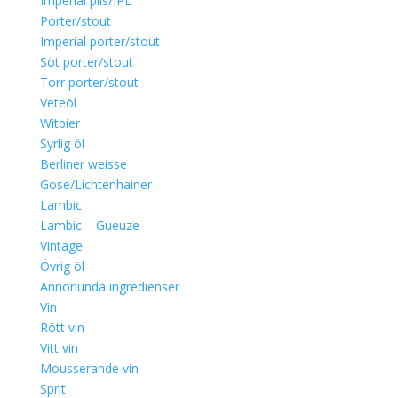
Imperial pils/IPL
Porter/stout
Imperial porter/stout
Söt porter/stout
Torr porter/stout
Veteöl
Witbier
Syrlig öl
Berliner weisse
Gose/Lichtenhainer
Lambic
Lambic – Gueuze
Vintage
Övrig öl
Annorlunda ingredienser
Vin
Rött vin
Vitt vin
Mousserande vin
Sprit