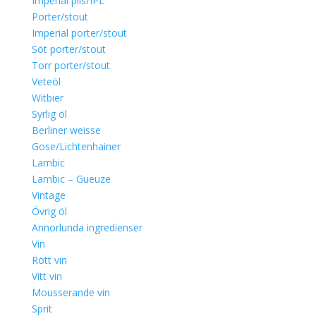
Imperial pils/IPL
Porter/stout
Imperial porter/stout
Söt porter/stout
Torr porter/stout
Veteöl
Witbier
Syrlig öl
Berliner weisse
Gose/Lichtenhainer
Lambic
Lambic – Gueuze
Vintage
Övrig öl
Annorlunda ingredienser
Vin
Rött vin
Vitt vin
Mousserande vin
Sprit