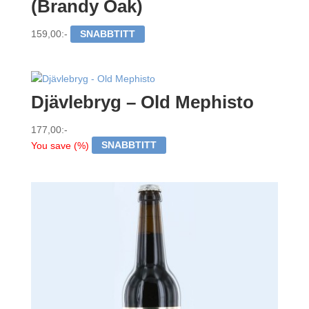
(Brandy Oak)
159,00
:-
SNABBTITT
Djävlebryg – Old Mephisto
177,00
:-
You save
(
%)
SNABBTITT