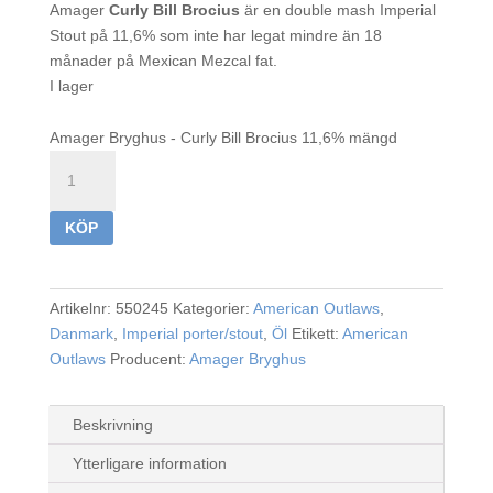
Amager
Curly Bill Brocius
är en double mash Imperial
Stout på 11,6% som inte har legat mindre än 18
månader på Mexican Mezcal fat.
I lager
Amager Bryghus - Curly Bill Brocius 11,6% mängd
KÖP
Artikelnr:
550245
Kategorier:
American Outlaws
,
Danmark
,
Imperial porter/stout
,
Öl
Etikett:
American
Outlaws
Producent:
Amager Bryghus
Beskrivning
Ytterligare information