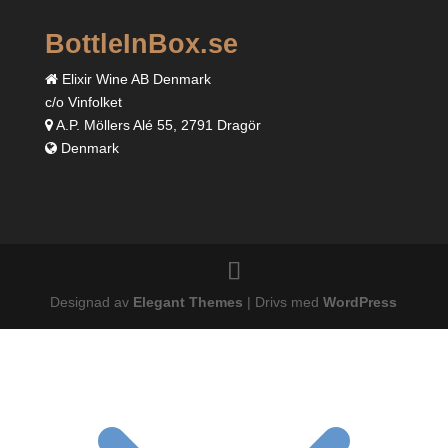
BottleInBox.se
Elixir Wine AB Denmark
c/o Vinfolket
A.P. Möllers Alé 55, 2791 Dragör
Denmark
Designad av
Elegant Themes
| Drivs med
WordPress