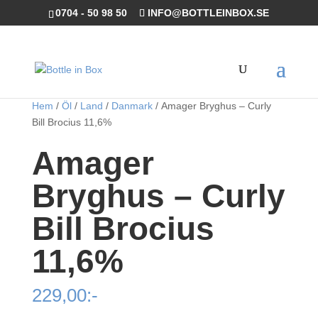
0704 - 50 98 50
INFO@BOTTLEINBOX.SE
Hem
/
Öl
/
Land
/
Danmark
/ Amager Bryghus – Curly
Bill Brocius 11,6%
Amager
Bryghus – Curly
Bill Brocius
11,6%
229,00
:-