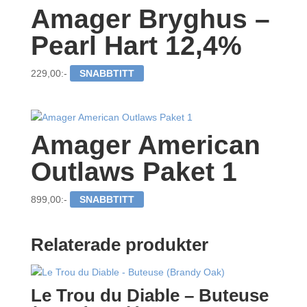
Amager Bryghus –
Pearl Hart 12,4%
229,00
:-
SNABBTITT
Amager American
Outlaws Paket 1
899,00
:-
SNABBTITT
Relaterade produkter
Le Trou du Diable – Buteuse