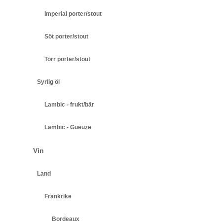
Imperial porter/stout
Söt porter/stout
Torr porter/stout
Syrlig öl
Lambic - frukt/bär
Lambic - Gueuze
Vin
Land
Frankrike
Bordeaux