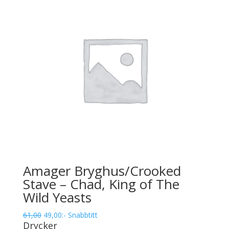
Amager Bryghus/Crooked
Stave – Chad, King of The
Wild Yeasts
Det
Det
61,00
49,00
:-
Snabbtitt
Drycker
ursprungliga
nuvarande