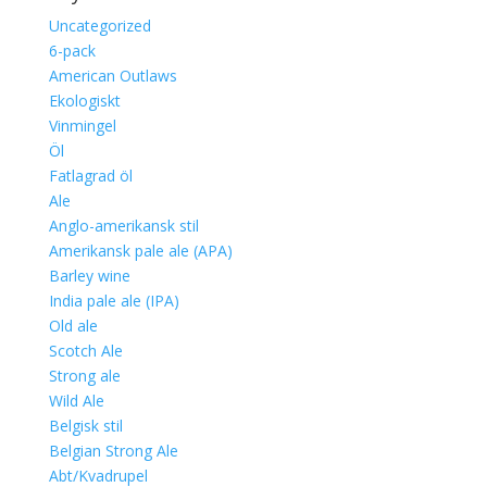
priset
priset
Uncategorized
var:
är:
6-pack
61,00.
49,00.
American Outlaws
Ekologiskt
Vinmingel
Öl
Fatlagrad öl
Ale
Anglo-amerikansk stil
Amerikansk pale ale (APA)
Barley wine
India pale ale (IPA)
Old ale
Scotch Ale
Strong ale
Wild Ale
Belgisk stil
Belgian Strong Ale
Abt/Kvadrupel