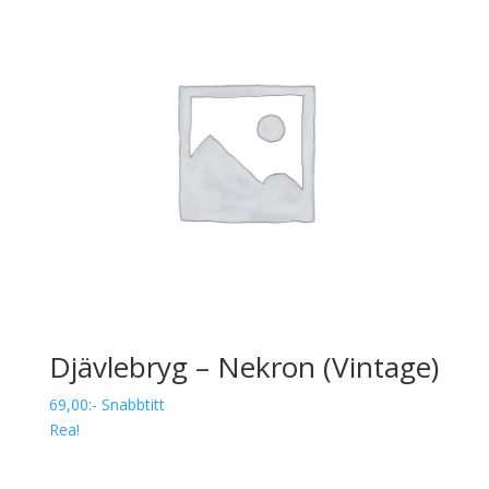
var:
är:
69,00.
59,00.
Djävlebryg – Nekron (Vintage)
69,00
:-
Snabbtitt
Rea!