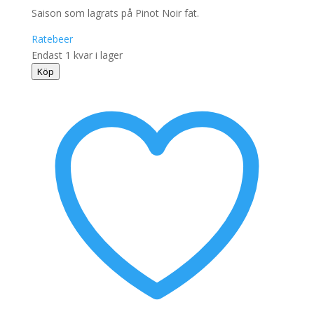
Saison som lagrats på Pinot Noir fat.
Ratebeer
Endast 1 kvar i lager
Amager
Köp
Bryghus
-
Wrath
33cl
mängd