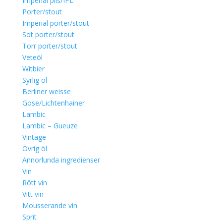
Imperial pils/IPL
Porter/stout
Imperial porter/stout
Söt porter/stout
Torr porter/stout
Veteöl
Witbier
Syrlig öl
Berliner weisse
Gose/Lichtenhainer
Lambic
Lambic – Gueuze
Vintage
Övrig öl
Annorlunda ingredienser
Vin
Rött vin
Vitt vin
Mousserande vin
Sprit