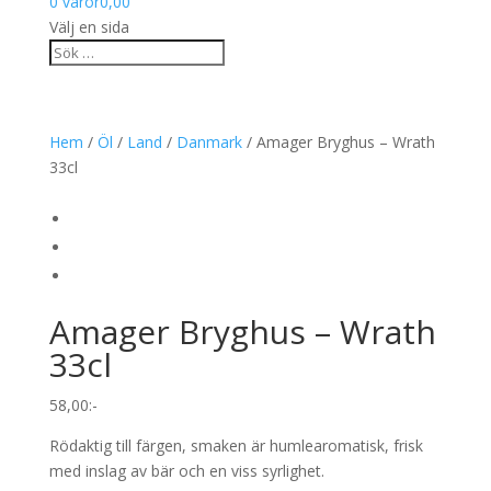
0 varor
0,00
Välj en sida
Hem
/
Öl
/
Land
/
Danmark
/ Amager Bryghus – Wrath
33cl
Amager Bryghus – Wrath
33cl
58,00
:-
Rödaktig till färgen, smaken är humlearomatisk, frisk
med inslag av bär och en viss syrlighet.