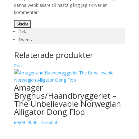
denna webbläsare till nästa gång jag skriver en
kommentar.
Dela
Tweeta
Relaterade produkter
Rea!
Amager
Bryghus/Haandbryggeriet –
The Unbelievable Norwegian
Alligator Dong Flop
Det
Det
69,00
59,00
:-
Snabbtitt
ursprungliga
nuvarande
priset
priset