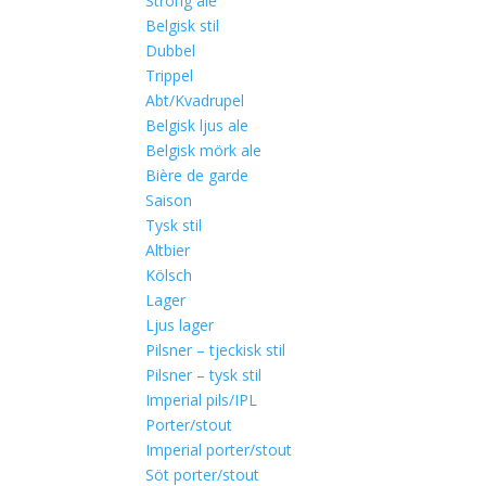
Strong ale
Belgisk stil
Dubbel
Trippel
Abt/Kvadrupel
Belgisk ljus ale
Belgisk mörk ale
Bière de garde
Saison
Tysk stil
Altbier
Kölsch
Lager
Ljus lager
Pilsner – tjeckisk stil
Pilsner – tysk stil
Imperial pils/IPL
Porter/stout
Imperial porter/stout
Söt porter/stout