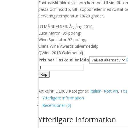
Fantastiskt åldrat vin som kommer till sin rätt
pasta och risotto, vilt, soppor eller med rostat och
Serveringstemperatur 18/20 grader.
UTMÄRKELSER: Årgång 2010:
Luca Maroni 95 poäng;
Wine Spectator 92 poäng;
China Wine Awards Silvermedalj;
QWine 2018 Guldmedalj.
Pris per Flaska eller låda
Donna
Enrica
Köp
Chiccheio
2010
Artikelnr:
DE008
Kategorier:
Italien
,
Rött vin
,
Tos
Toscano
Ytterligare information
I.G.T
Recensioner (0)
(Super
Toscana)
Ytterligare information
mängd