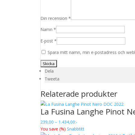
Din recension
*
Namn
*
E-post
*
Spara mitt namn, min e-postadress och webbp
Dela
Tweeta
Relaterade produkter
La Fusina Langhe Pinot 
Prisintervall:
239,00
–
1.434,00
:-
239,00
You save
(
%)
Snabbtitt