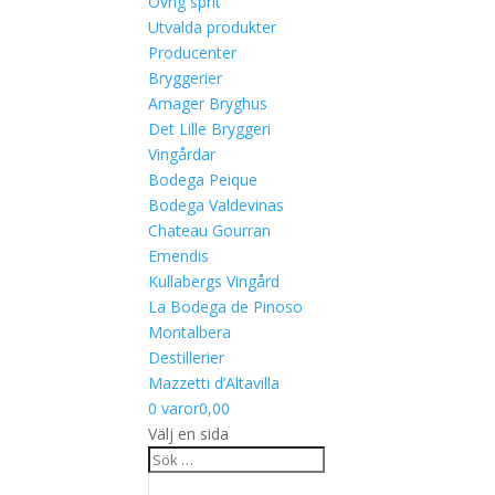
Övrig sprit
Utvalda produkter
Producenter
Bryggerier
Amager Bryghus
Det Lille Bryggeri
Vingårdar
Bodega Peique
Bodega Valdevinas
Chateau Gourran
Emendis
Kullabergs Vingård
La Bodega de Pinoso
Montalbera
Destillerier
Mazzetti d’Altavilla
0 varor
0,00
Välj en sida