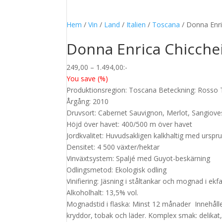
Hem
/
Vin
/
Land
/
Italien
/
Toscana
/ Donna Enri
Donna Enrica Chicchei
Prisintervall:
249,00
–
1.494,00
:-
249,00
You save
(
%)
till
Produktionsregion: Toscana Beteckning: Rosso 
1.494,00
Årgång: 2010
Druvsort: Cabernet Sauvignon, Merlot, Sangiove
Höjd över havet: 400/500 m över havet
Jordkvalitet: Huvudsakligen kalkhaltig med urspr
Densitet: 4 500 växter/hektar
Vinväxtsystem: Spaljé med Guyot-beskärning
Odlingsmetod: Ekologisk odling
Vinifiering: Jäsning i ståltankar och mognad i ek
Alkoholhalt: 13,5% vol.
Mognadstid i flaska: Minst 12 månader Innehålle
kryddor, tobak och läder. Komplex smak: delikat, 