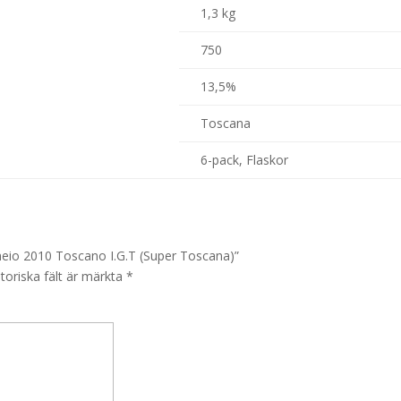
1,3 kg
750
13,5%
Toscana
6-pack, Flaskor
cheio 2010 Toscano I.G.T (Super Toscana)”
toriska fält är märkta
*