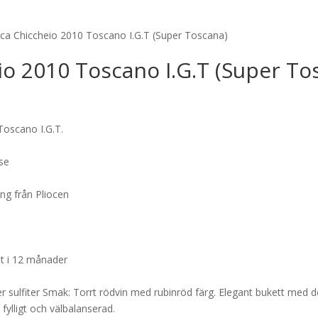
ca Chiccheio 2010 Toscano I.G.T (Super Toscana)
o 2010 Toscano I.G.T (Super To
Toscano I.G.T.
se
ung från Pliocen
fat i 12 månader
r sulfiter Smak: Torrt rödvin med rubinröd färg. Elegant bukett med d
fylligt och välbalanserad.