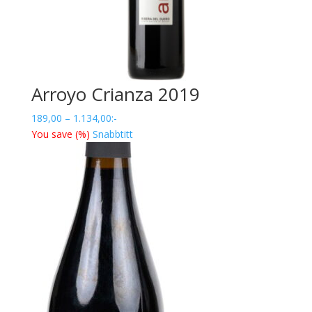
Arroyo Crianza 2019
Prisintervall:
189,00
–
1.134,00
:-
189,00
You save
(
%)
Snabbtitt
till
1.134,00