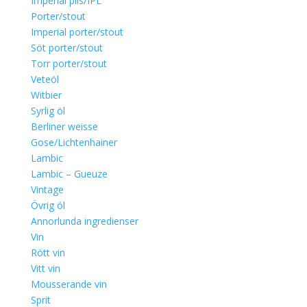
Imperial pils/IPL
Porter/stout
Imperial porter/stout
Söt porter/stout
Torr porter/stout
Veteöl
Witbier
Syrlig öl
Berliner weisse
Gose/Lichtenhainer
Lambic
Lambic – Gueuze
Vintage
Övrig öl
Annorlunda ingredienser
Vin
Rött vin
Vitt vin
Mousserande vin
Sprit