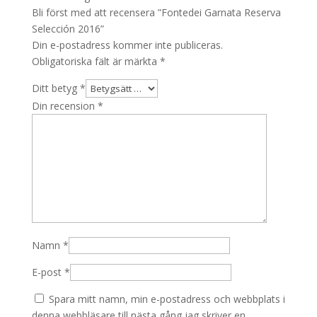
Bli först med att recensera ”Fontedei Garnata Reserva
Selección 2016”
Din e-postadress kommer inte publiceras.
Obligatoriska fält är märkta
*
Ditt betyg
*
Din recension
*
Namn
*
E-post
*
Spara mitt namn, min e-postadress och webbplats i
denna webbläsare till nästa gång jag skriver en