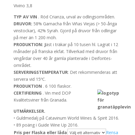
Vivino 3,8
TYP AV VIN
. Röd Crianza, urval av odlingsområden.
DRUVOR:
58% Garnacha från Viñas Viejas (> 50-åriga
vinstockar), 42% Syrah. Gjord på druvor från odlingar
på mer än 1 200 möh.
PRODUKTION: J
äst i träkar på 10 tusen hl. Lagrat i 12
månader på franska ekfat. Tillverkad med druvor från
vingårdar över 40 år gamla planterade i Deifontes-
området.
SERVERINGSTEMPERATUR
: Det rekommenderas att
servera vid 15ºC.
PRODUKTION
. 6 100 flaskor.
CERTIFIERING
. Vin med DOP
Kvalitetsviner från Granada.
UTMÄRKELSER.
• Guldmedalj på Catavinum World Wines & Spirit 2016.
• 89 poäng i Guide Wine Up 2016.
Pris per Flaska eller låda
Rensa