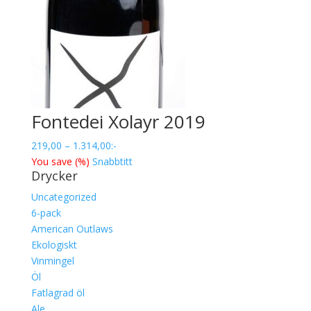
Fontedei Xolayr 2019
Prisintervall:
219,00
–
1.314,00
:-
219,00
You save
(
%)
Snabbtitt
Drycker
till
1.314,00
Uncategorized
6-pack
American Outlaws
Ekologiskt
Vinmingel
Öl
Fatlagrad öl
Ale