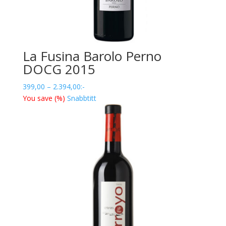
La Fusina Barolo Perno
DOCG 2015
Prisintervall:
399,00
–
2.394,00
:-
399,00
You save
(
%)
Snabbtitt
till
2.394,00