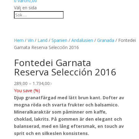
0 varor
0,00
Välj en sida
Hem
/
Vin
/
Land
/
Spanien
/
Andalusien
/
Granada
/ Fontedei
Garnata Reserva Selección 2016
Fontedei Garnata
Reserva Selección 2016
Prisintervall:
289,00
–
1.734,00
:-
289,00
You save
(
%)
till
Djup granatfärgad med lätt brun kant. Dofter av
1.734,00
mogna röda och svarta frukter och balsamico.
Mineralkaraktär som påminner om kaffe,
choklad, lakrits. På gommen är den elegant och
balanserad, med en lång eftersmak, en touch av
sprit och en silkeslen konsistens.