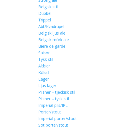
Strong ale
Belgisk stil
Dubbel
Trippel
Abt/Kvadrupel
Belgisk ljus ale
Belgisk mörk ale
Bière de garde
Saison
Tysk stil
Altbier
Kölsch
Lager
Ljus lager
Pilsner – tjeckisk stil
Pilsner – tysk stil
Imperial pils/IPL
Porter/stout
Imperial porter/stout
Söt porter/stout