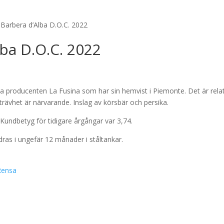
 Barbera d’Alba D.O.C. 2022
lba D.O.C. 2022
enska producenten La Fusina som har sin hemvist i Piemonte. Det är relat
rävhet är närvarande. Inslag av körsbär och persika.
. Kundbetyg för tidigare årgångar var 3,74.
dras i ungefär 12 månader i ståltankar.
Rensa