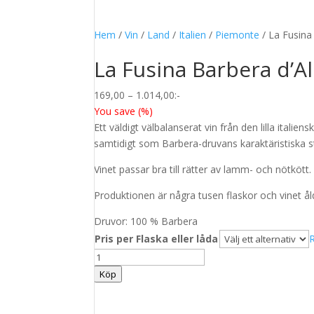
Hem
/
Vin
/
Land
/
Italien
/
Piemonte
/ La Fusina
La Fusina Barbera d’A
Prisintervall:
169,00
–
1.014,00
:-
169,00
You save
(
%)
till
Ett väldigt välbalanserat vin från den lilla itali
1.014,00
samtidigt som Barbera-druvans karaktäristiska st
Vinet passar bra till rätter av lamm- och nötkött
Produktionen är några tusen flaskor och vinet ål
Druvor: 100 % Barbera
Pris per Flaska eller låda
La
Fusina
Köp
Barbera
d'Alba