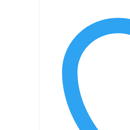
D.O.C.
2022
mängd