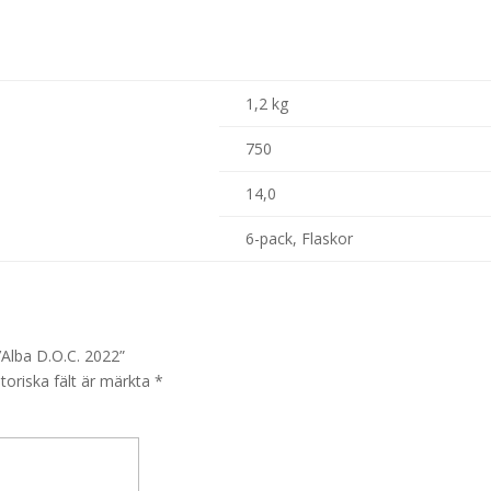
1,2 kg
750
14,0
6-pack, Flaskor
’Alba D.O.C. 2022”
toriska fält är märkta
*