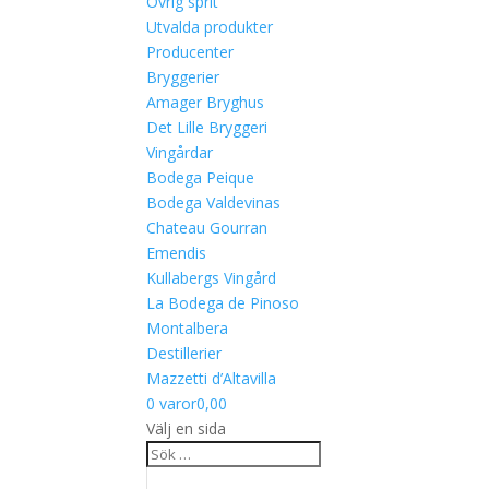
Övrig sprit
Utvalda produkter
Producenter
Bryggerier
Amager Bryghus
Det Lille Bryggeri
Vingårdar
Bodega Peique
Bodega Valdevinas
Chateau Gourran
Emendis
Kullabergs Vingård
La Bodega de Pinoso
Montalbera
Destillerier
Mazzetti d’Altavilla
0 varor
0,00
Välj en sida