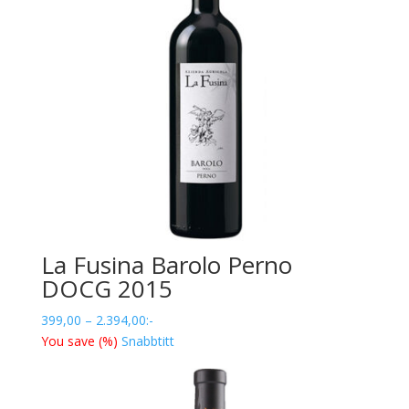
La Fusina Barolo Perno
DOCG 2015
Prisintervall:
399,00
–
2.394,00
:-
399,00
You save
(
%)
Snabbtitt
till
2.394,00