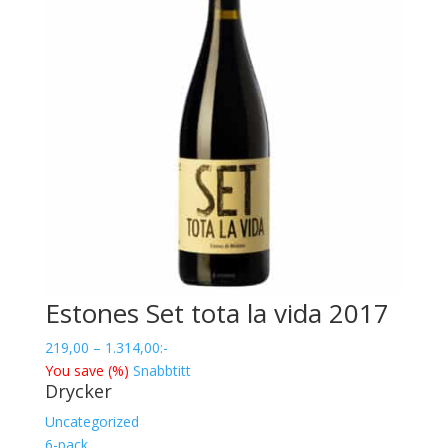
Estones Set tota la vida 2017
Prisintervall:
219,00
–
1.314,00
:-
219,00
You save
(
%)
Snabbtitt
Drycker
till
1.314,00
Uncategorized
6-pack