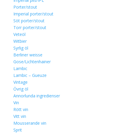
Imperial pils/IPL
Porter/stout
Imperial porter/stout
Söt porter/stout
Torr porter/stout
Veteöl
Witbier
Syrlig öl
Berliner weisse
Gose/Lichtenhainer
Lambic
Lambic – Gueuze
Vintage
Övrig öl
Annorlunda ingredienser
Vin
Rött vin
Vitt vin
Mousserande vin
Sprit