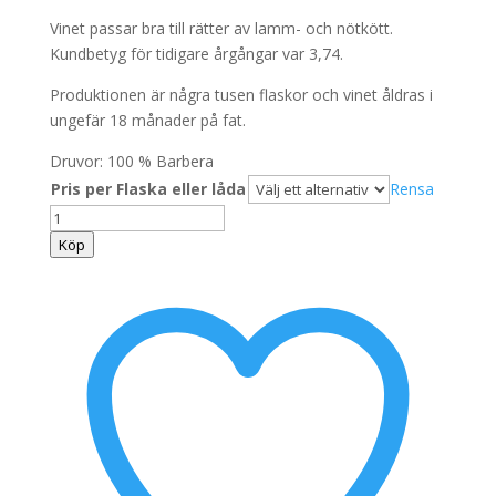
Vinet passar bra till rätter av lamm- och nötkött.
Kundbetyg för tidigare årgångar var 3,74.
Produktionen är några tusen flaskor och vinet åldras i
ungefär 18 månader på fat.
Druvor: 100 % Barbera
Pris per Flaska eller låda
Rensa
La
Fusina
Köp
Barbera
d'Alba
Superiore
La
Castella
2020
mängd