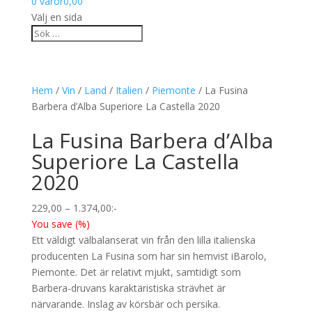
0 varor
0,00
Välj en sida
Hem
/
Vin
/
Land
/
Italien
/
Piemonte
/ La Fusina
Barbera d’Alba Superiore La Castella 2020
La Fusina Barbera d’Alba
Superiore La Castella
2020
Prisintervall:
229,00
–
1.374,00
:-
229,00
You save
(
%)
till
Ett väldigt välbalanserat vin från den lilla italienska
1.374,00
producenten La Fusina som har sin hemvist iBarolo,
Piemonte. Det är relativt mjukt, samtidigt som
Barbera-druvans karaktäristiska strävhet är
närvarande. Inslag av körsbär och persika.