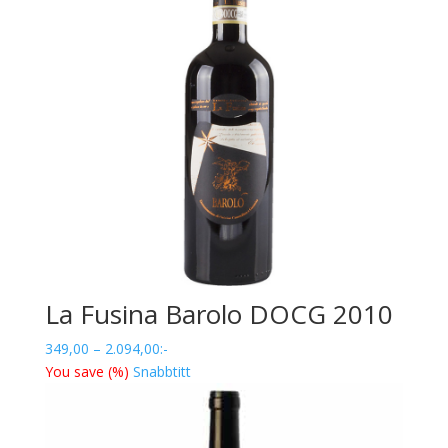
La Fusina Barolo DOCG 2010
Prisintervall:
349,00
–
2.094,00
:-
349,00
You save
(
%)
Snabbtitt
till
2.094,00