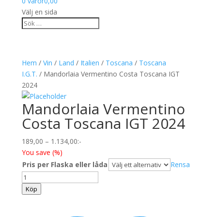
0 varor
0,00
Välj en sida
Hem
/
Vin
/
Land
/
Italien
/
Toscana
/
Toscana
I.G.T.
/ Mandorlaia Vermentino Costa Toscana IGT
2024
Mandorlaia Vermentino
Costa Toscana IGT 2024
Prisintervall:
189,00
–
1.134,00
:-
189,00
You save
(
%)
till
Pris per Flaska eller låda
Rensa
1.134,00
Mandorlaia
Vermentino
Köp
Costa
Toscana