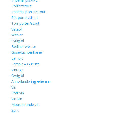
Imperial pils/IPL
Porter/stout
Imperial porter/stout
Söt porter/stout
Torr porter/stout
Veteöl
Witbier
Syrlig öl
Berliner weisse
Gose/Lichtenhainer
Lambic
Lambic – Gueuze
Vintage
Övrig öl
Annorlunda ingredienser
Vin
Rött vin
Vitt vin
Mousserande vin
Sprit