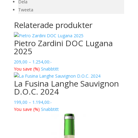
Dela
Tweeta
Relaterade produkter
Pietro Zardini DOC Lugana
2025
Prisintervall:
209,00
–
1.254,00
:-
209,00
You save
(
%)
Snabbtitt
till
La Fusina Langhe Sauvignon
1.254,00
D.O.C. 2024
Prisintervall:
199,00
–
1.194,00
:-
199,00
You save
(
%)
Snabbtitt
till
1.194,00