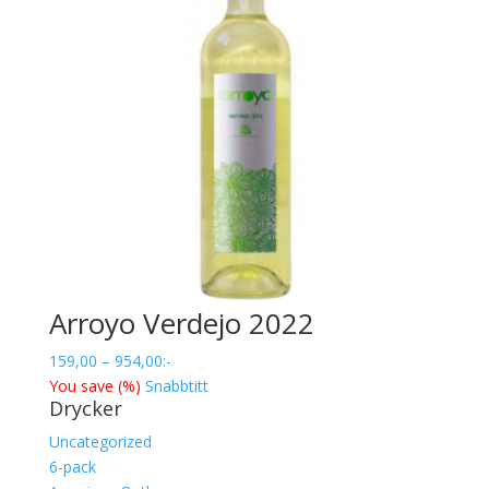
Arroyo Verdejo 2022
Prisintervall:
159,00
–
954,00
:-
159,00
You save
(
%)
Snabbtitt
Drycker
till
954,00
Uncategorized
6-pack