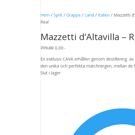
Hem
/
Sprit
/
Grappa
/
Land
/
Italien
/ Mazzetti d’
Rea!
Mazzetti d’Altavilla –
Det
Det
719,00
0,00
:-
ursprungliga
nuvarande
En exklusiv CAVA erhållen genom destillering a
priset
priset
den unika och perfekta matchningen, mellan de t
var:
är:
Slut i lager
719,00.
0,00.