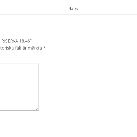
43 %
 – RISERVA 18.46”
toriska fält är märkta
*