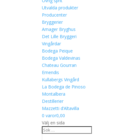
Övrig sprit
Utvalda produkter
Producenter
Bryggerier
Amager Bryghus
Det Lille Bryggeri
Vingårdar
Bodega Peique
Bodega Valdevinas
Chateau Gourran
Emendis
Kullabergs Vingård
La Bodega de Pinoso
Montalbera
Destillerier
Mazzetti d’Altavilla
0 varor
0,00
Välj en sida