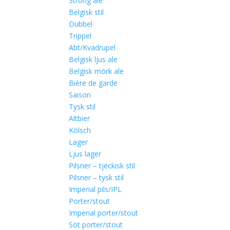
Strong ale
Belgisk stil
Dubbel
Trippel
Abt/Kvadrupel
Belgisk ljus ale
Belgisk mörk ale
Bière de garde
Saison
Tysk stil
Altbier
Kölsch
Lager
Ljus lager
Pilsner – tjeckisk stil
Pilsner – tysk stil
Imperial pils/IPL
Porter/stout
Imperial porter/stout
Söt porter/stout