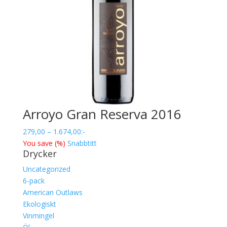
Arroyo Gran Reserva 2016
Prisintervall:
279,00
–
1.674,00
:-
279,00
You save
(
%)
Snabbtitt
Drycker
till
1.674,00
Uncategorized
6-pack
American Outlaws
Ekologiskt
Vinmingel