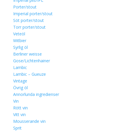
Imperial pils/IPL
Porter/stout
Imperial porter/stout
Söt porter/stout
Torr porter/stout
Veteöl
Witbier
Syrlig öl
Berliner weisse
Gose/Lichtenhainer
Lambic
Lambic – Gueuze
Vintage
Övrig öl
Annorlunda ingredienser
Vin
Rött vin
Vitt vin
Mousserande vin
Sprit