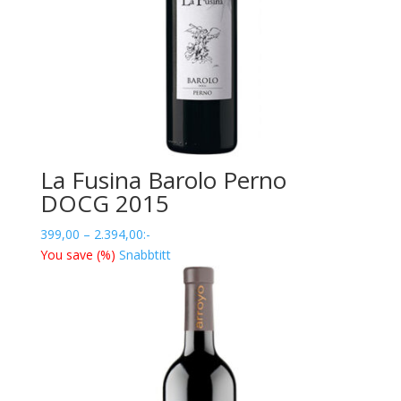
La Fusina Barolo Perno
DOCG 2015
Prisintervall:
399,00
–
2.394,00
:-
399,00
You save
(
%)
Snabbtitt
till
2.394,00