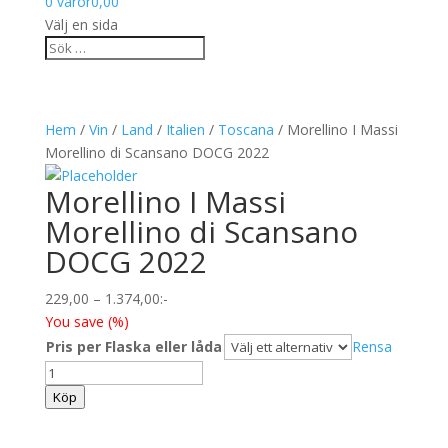
0 varor
0,00
Välj en sida
Hem
/
Vin
/
Land
/
Italien
/
Toscana
/ Morellino I Massi
Morellino di Scansano DOCG 2022
Morellino I Massi
Morellino di Scansano
DOCG 2022
Prisintervall:
229,00
–
1.374,00
:-
229,00
You save
(
%)
till
Pris per Flaska eller låda
Rensa
1.374,00
Morellino
I
Köp
Massi
Morellino