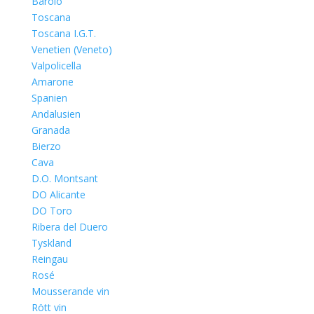
Barolo
Toscana
Toscana I.G.T.
Venetien (Veneto)
Valpolicella
Amarone
Spanien
Andalusien
Granada
Bierzo
Cava
D.O. Montsant
DO Alicante
DO Toro
Ribera del Duero
Tyskland
Reingau
Rosé
Mousserande vin
Rött vin