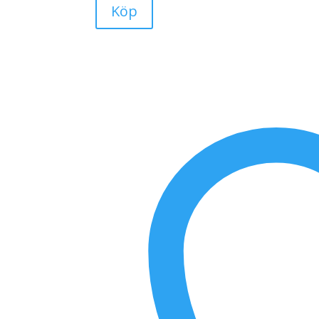
Köp
di
Scansano
DOCG
2021
mängd