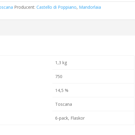
oscana
Producent:
Castello di Poppiano
,
Mandorlaia
1,3 kg
750
14,5 %
Toscana
6-pack, Flaskor