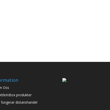
ormation
m Oss
ttleInBox produkter
 fungerar distanshandel