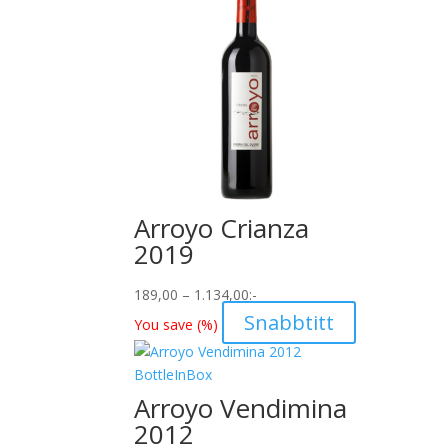
Arroyo Crianza
2019
Prisintervall:
189,00
–
1.134,00
:-
189,00
Snabbtitt
You save
(
%)
till
1.134,00
Arroyo Vendimina
2012