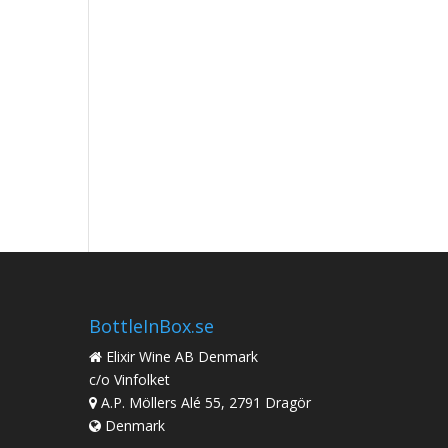
BottleInBox.se
Elixir Wine AB Denmark
c/o Vinfolket
A.P. Möllers Alé 55, 2791 Dragör
Denmark