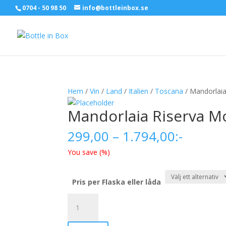
0704 - 50 98 50
info@bottleinbox.se
Hem
/
Vin
/
Land
/
Italien
/
Toscana
/ Mandorlaia
Mandorlaia Riserva M
Prisinter
299,00
–
1.794,00
:-
299,00
You save
(
%)
till
1.794,0
Pris per Flaska eller låda
Mandorlaia
Riserva
Morellino