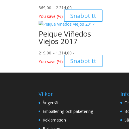
Prisintervall:
369,00
–
2.214,00
:-
369,00
Snabbtitt
You save
(
%)
till
2.214,00
Peique Viñedos
Viejos 2017
Prisintervall:
219,00
–
1.314,00
:-
219,00
Snabbtitt
You save
(
%)
till
1.314,00
Vilkor
Inf
Ångerrätt
O
Emballering och paketering
Bo
Reklamation
Så
Betalning