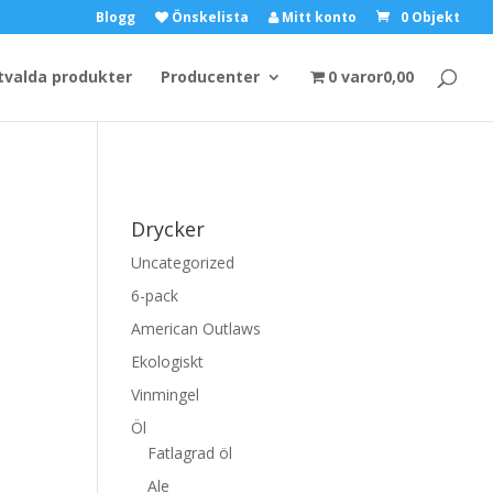
Blogg
Önskelista
Mitt konto
0 Objekt
tvalda produkter
Producenter
0 varor
0,00
Drycker
1
Uncategorized
6-pack
American Outlaws
Ekologiskt
Vinmingel
Öl
Fatlagrad öl
Ale