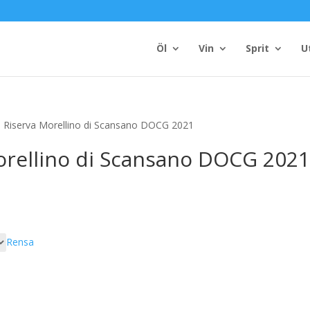
Öl
Vin
Sprit
U
 Riserva Morellino di Scansano DOCG 2021
orellino di Scansano DOCG 202
vall:
0
Rensa